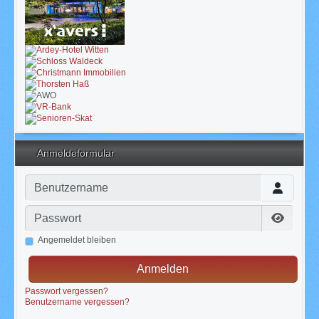
Anmeldeformular
Benutzername
Passwort
Passwor
Angemeldet bleiben
Anmelden
Passwort vergessen?
Benutzername vergessen?