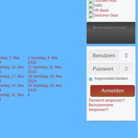
Anmeldeformular
Benutzername
eitag, 3. Mai
4
Samstag, 4. Mai
4
2024
Passwort
reitag, 10. Mai
11
Samstag, 11. Mai
4
2024
Pass
reitag, 17. Mai
18
Samstag, 18. Mai
Angemeldet bleiben
4
2024
reitag, 24. Mai
25
Samstag, 25. Mai
4
2024
Anmelden
reitag, 31. Mai
1
4
Passwort vergessen?
Benutzername
vergessen?